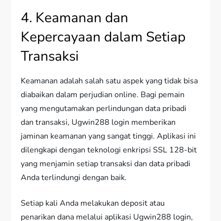
4. Keamanan dan
Kepercayaan dalam Setiap
Transaksi
Keamanan adalah salah satu aspek yang tidak bisa
diabaikan dalam perjudian online. Bagi pemain
yang mengutamakan perlindungan data pribadi
dan transaksi, Ugwin288 login memberikan
jaminan keamanan yang sangat tinggi. Aplikasi ini
dilengkapi dengan teknologi enkripsi SSL 128-bit
yang menjamin setiap transaksi dan data pribadi
Anda terlindungi dengan baik.
Setiap kali Anda melakukan deposit atau
penarikan dana melalui aplikasi Ugwin288 login,