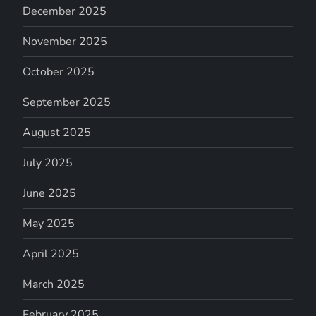
December 2025
November 2025
October 2025
September 2025
August 2025
July 2025
June 2025
May 2025
April 2025
March 2025
February 2025