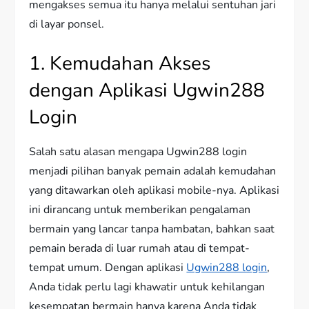
mengakses semua itu hanya melalui sentuhan jari
di layar ponsel.
1. Kemudahan Akses
dengan Aplikasi Ugwin288
Login
Salah satu alasan mengapa Ugwin288 login
menjadi pilihan banyak pemain adalah kemudahan
yang ditawarkan oleh aplikasi mobile-nya. Aplikasi
ini dirancang untuk memberikan pengalaman
bermain yang lancar tanpa hambatan, bahkan saat
pemain berada di luar rumah atau di tempat-
tempat umum. Dengan aplikasi
Ugwin288 login
,
Anda tidak perlu lagi khawatir untuk kehilangan
kesempatan bermain hanya karena Anda tidak