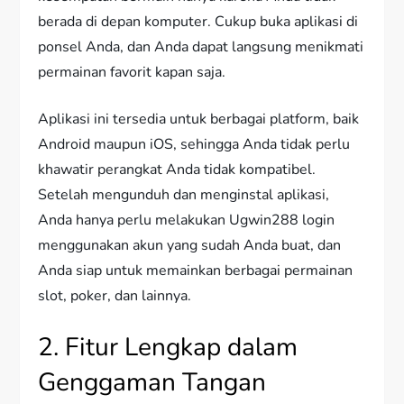
berada di depan komputer. Cukup buka aplikasi di
ponsel Anda, dan Anda dapat langsung menikmati
permainan favorit kapan saja.
Aplikasi ini tersedia untuk berbagai platform, baik
Android maupun iOS, sehingga Anda tidak perlu
khawatir perangkat Anda tidak kompatibel.
Setelah mengunduh dan menginstal aplikasi,
Anda hanya perlu melakukan Ugwin288 login
menggunakan akun yang sudah Anda buat, dan
Anda siap untuk memainkan berbagai permainan
slot, poker, dan lainnya.
2. Fitur Lengkap dalam
Genggaman Tangan