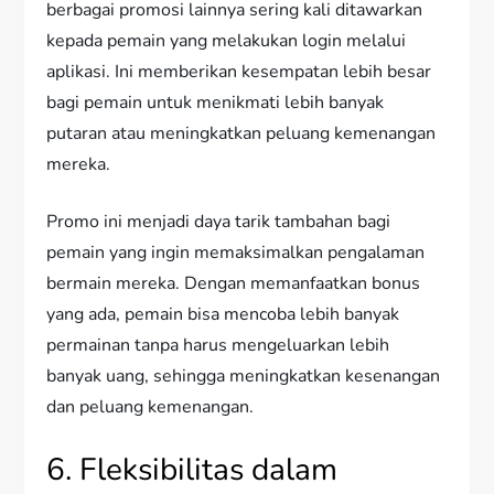
berbagai promosi lainnya sering kali ditawarkan
kepada pemain yang melakukan login melalui
aplikasi. Ini memberikan kesempatan lebih besar
bagi pemain untuk menikmati lebih banyak
putaran atau meningkatkan peluang kemenangan
mereka.
Promo ini menjadi daya tarik tambahan bagi
pemain yang ingin memaksimalkan pengalaman
bermain mereka. Dengan memanfaatkan bonus
yang ada, pemain bisa mencoba lebih banyak
permainan tanpa harus mengeluarkan lebih
banyak uang, sehingga meningkatkan kesenangan
dan peluang kemenangan.
6. Fleksibilitas dalam