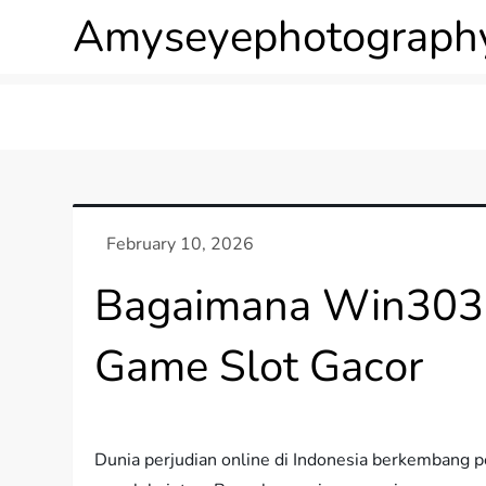
Skip
Amyseyephotograph
to
content
Bagaimana Win303 
Game Slot Gacor
Dunia perjudian online di Indonesia berkembang p