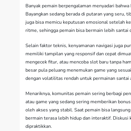
Banyak pemain berpengalaman menyadari bahwa 
Bayangkan sedang berada di putaran yang seru, tib
juga bisa memicu keputusan emosional setelah k
ritme, sehingga pemain bisa bermain lebih santai
Selain faktor teknis, kenyamanan navigasi juga p
memiliki tampilan yang responsif dan cepat dimu
mengecek fitur, atau mencoba slot baru tanpa ha
besar pula peluang menemukan game yang sesuai
dengan volatilitas rendah untuk permainan santai a
Menariknya, komunitas pemain sering berbagi pe
atau game yang sedang sering memberikan bonus. 
oleh akses yang stabil. Saat pemain bisa langsu
bermain terasa lebih hidup dan interaktif. Diskusi
dipraktikkan.