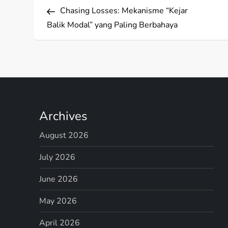
Post
o
Chasing Losses: Mekanisme “Kejar
Balik Modal” yang Paling Berbahaya
s
t
n
a
Archives
v
August 2026
i
July 2026
g
June 2026
May 2026
a
April 2026