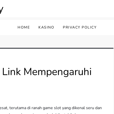
y
HOME
KASINO
PRIVACY POLICY
Link Mempengaruhi
esat, terutama di ranah game slot yang dikenal seru dan