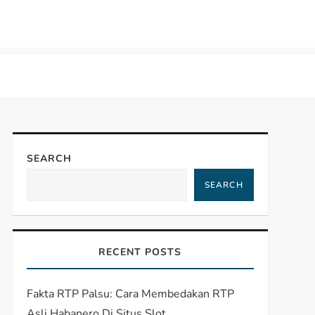
SEARCH
SEARCH
RECENT POSTS
Fakta RTP Palsu: Cara Membedakan RTP
Asli Habanero Di Situs Slot