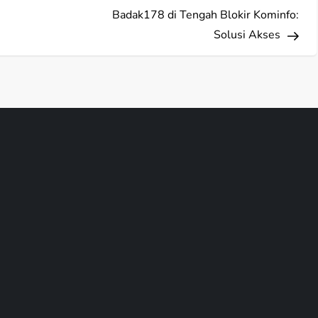
Pos
Badak178 di Tengah Blokir Kominfo:
Solusi Akses