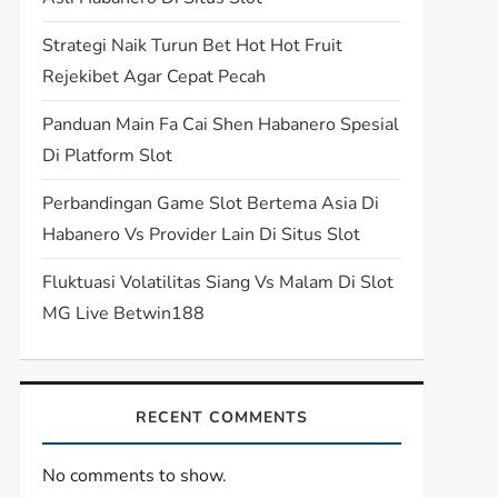
Strategi Naik Turun Bet Hot Hot Fruit
Rejekibet Agar Cepat Pecah
Panduan Main Fa Cai Shen Habanero Spesial
Di Platform Slot
Perbandingan Game Slot Bertema Asia Di
Habanero Vs Provider Lain Di Situs Slot
Fluktuasi Volatilitas Siang Vs Malam Di Slot
MG Live Betwin188
RECENT COMMENTS
No comments to show.