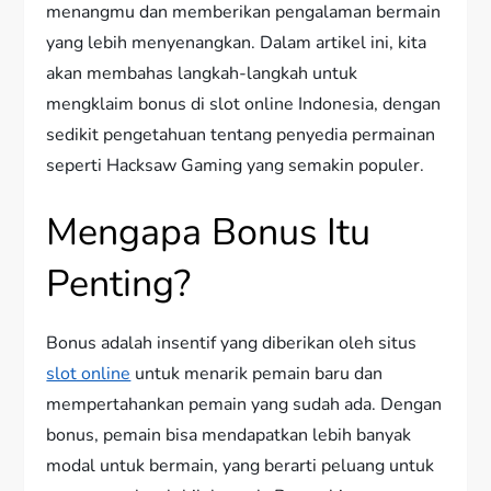
menangmu dan memberikan pengalaman bermain
yang lebih menyenangkan. Dalam artikel ini, kita
akan membahas langkah-langkah untuk
mengklaim bonus di slot online Indonesia, dengan
sedikit pengetahuan tentang penyedia permainan
seperti Hacksaw Gaming yang semakin populer.
Mengapa Bonus Itu
Penting?
Bonus adalah insentif yang diberikan oleh situs
slot online
untuk menarik pemain baru dan
mempertahankan pemain yang sudah ada. Dengan
bonus, pemain bisa mendapatkan lebih banyak
modal untuk bermain, yang berarti peluang untuk