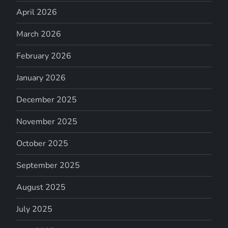
April 2026
March 2026
February 2026
January 2026
December 2025
November 2025
October 2025
September 2025
August 2025
July 2025