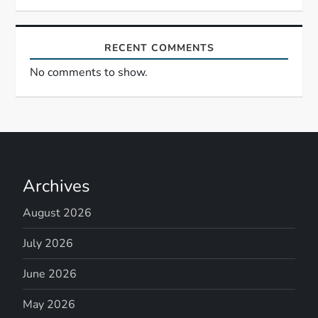
RECENT COMMENTS
No comments to show.
Archives
August 2026
July 2026
June 2026
May 2026