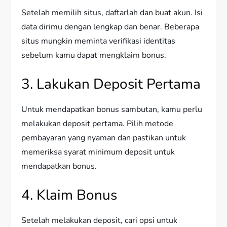
Setelah memilih situs, daftarlah dan buat akun. Isi
data dirimu dengan lengkap dan benar. Beberapa
situs mungkin meminta verifikasi identitas
sebelum kamu dapat mengklaim bonus.
3. Lakukan Deposit Pertama
Untuk mendapatkan bonus sambutan, kamu perlu
melakukan deposit pertama. Pilih metode
pembayaran yang nyaman dan pastikan untuk
memeriksa syarat minimum deposit untuk
mendapatkan bonus.
4. Klaim Bonus
Setelah melakukan deposit, cari opsi untuk