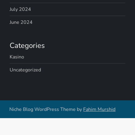
July 2024
June 2024
Categories
Kasino
Uncategorized
Niche Blog WordPress Theme by
Fahim Murshid