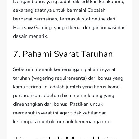
Dengan bonus yang sudah dikreditkan ke akunmu,
sekarang saatnya untuk bermain! Cobalah
berbagai permainan, termasuk slot online dari
Hacksaw Gaming, yang dikenal dengan inovasi dan
desain menarik.
7. Pahami Syarat Taruhan
Sebelum menarik kemenangan, pahami syarat
taruhan (wagering requirements) dari bonus yang
kamu terima. Ini adalah jumlah yang harus kamu
pertaruhkan sebelum bisa menarik uang yang
dimenangkan dari bonus. Pastikan untuk
memenuhi syarat ini agar tidak kehilangan
kesempatan untuk menarik kemenanganmu.