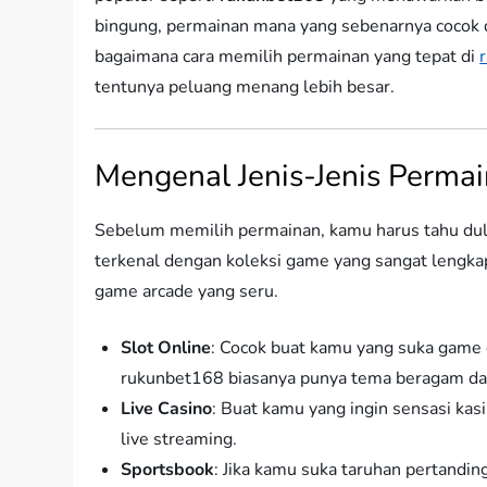
bingung, permainan mana yang sebenarnya cocok d
bagaimana cara memilih permainan yang tepat di
tentunya peluang menang lebih besar.
Mengenal Jenis-Jenis Perma
Sebelum memilih permainan, kamu harus tahu dulu 
terkenal dengan koleksi game yang sangat lengkap, 
game arcade yang seru.
Slot Online
: Cocok buat kamu yang suka game 
rukunbet168 biasanya punya tema beragam dan
Live Casino
: Buat kamu yang ingin sensasi kas
live streaming.
Sportsbook
: Jika kamu suka taruhan pertanding