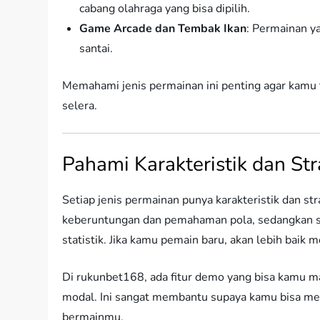
cabang olahraga yang bisa dipilih.
Game Arcade dan Tembak Ikan
: Permainan ya
santai.
Memahami jenis permainan ini penting agar kamu t
selera.
Pahami Karakteristik dan St
Setiap jenis permainan punya karakteristik dan st
keberuntungan dan pemahaman pola, sedangkan s
statistik. Jika kamu pemain baru, akan lebih baik
Di rukunbet168, ada fitur demo yang bisa kamu m
modal. Ini sangat membantu supaya kamu bisa men
bermainmu.