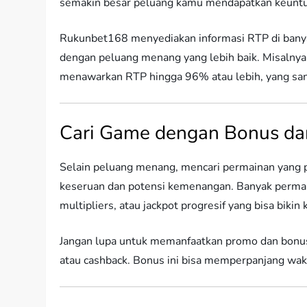
semakin besar peluang kamu mendapatkan keunt
Rukunbet168 menyediakan informasi RTP di bany
dengan peluang menang yang lebih baik. Misalnya,
menawarkan RTP hingga 96% atau lebih, yang sa
Cari Game dengan Bonus dan
Selain peluang menang, mencari permainan yang p
keseruan dan potensi kemenangan. Banyak permai
multipliers, atau jackpot progresif yang bisa bik
Jangan lupa untuk memanfaatkan promo dan bonus
atau cashback. Bonus ini bisa memperpanjang w