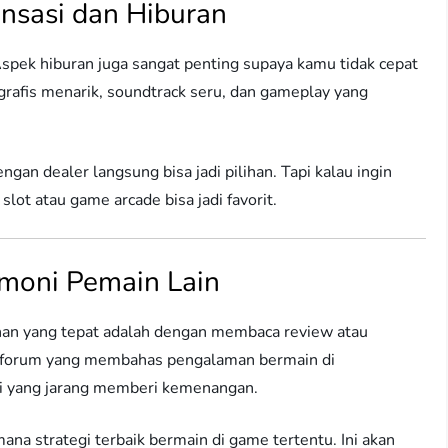
nsasi dan Hiburan
spek hiburan juga sangat penting supaya kamu tidak cepat
afis menarik, soundtrack seru, dan gameplay yang
ngan dealer langsung bisa jadi pilihan. Tapi kalau ingin
lot atau game arcade bisa jadi favorit.
imoni Pemain Lain
an yang tepat adalah dengan membaca review atau
an forum yang membahas pengalaman bermain di
ai yang jarang memberi kemenangan.
ana strategi terbaik bermain di game tertentu. Ini akan