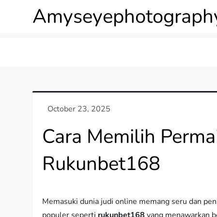
Skip
Amyseyephotograph
to
content
Cara Memilih Perma
Rukunbet168
Memasuki dunia judi online memang seru dan penu
populer seperti
rukunbet168
yang menawarkan ber