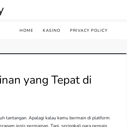
y
HOME
KASINO
PRIVACY POLICY
inan yang Tepat di
h tantangan. Apalagi kalau kamu bermain di platform
agam jenis permainan. Tapi, seringkali para pemain