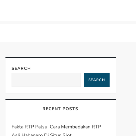
SEARCH
SEARCH
RECENT POSTS
Fakta RTP Palsu: Cara Membedakan RTP
Asli Habanero Di Situs Slot