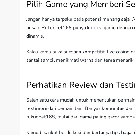
Pilih Game yang Memberi Se
Jangan hanya terpaku pada potensi menang saja. A
bosan. Rukunbet168 punya koleksi game dengan gr
dinamis.
Kalau kamu suka suasana kompetitif, live casino de
santai sambil menikmati warna dan tema menarik, s
Perhatikan Review dan Test
Salah satu cara mudah untuk menentukan permain
testimoni dari pemain lain. Banyak komunitas d
rukunbet168, mulai dari game paling gacor samp
Kamu bisa ikut berdiskusi dan bertanya tips bagaim