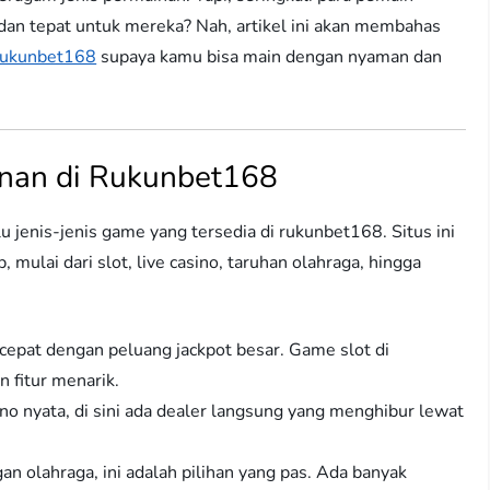
an tepat untuk mereka? Nah, artikel ini akan membahas
rukunbet168
supaya kamu bisa main dengan nyaman dan
inan di Rukunbet168
jenis-jenis game yang tersedia di rukunbet168. Situs ini
mulai dari slot, live casino, taruhan olahraga, hingga
cepat dengan peluang jackpot besar. Game slot di
 fitur menarik.
ino nyata, di sini ada dealer langsung yang menghibur lewat
an olahraga, ini adalah pilihan yang pas. Ada banyak