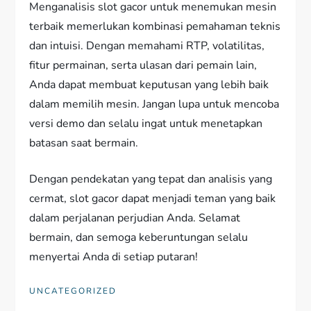
Menganalisis slot gacor untuk menemukan mesin
terbaik memerlukan kombinasi pemahaman teknis
dan intuisi. Dengan memahami RTP, volatilitas,
fitur permainan, serta ulasan dari pemain lain,
Anda dapat membuat keputusan yang lebih baik
dalam memilih mesin. Jangan lupa untuk mencoba
versi demo dan selalu ingat untuk menetapkan
batasan saat bermain.
Dengan pendekatan yang tepat dan analisis yang
cermat, slot gacor dapat menjadi teman yang baik
dalam perjalanan perjudian Anda. Selamat
bermain, dan semoga keberuntungan selalu
menyertai Anda di setiap putaran!
UNCATEGORIZED