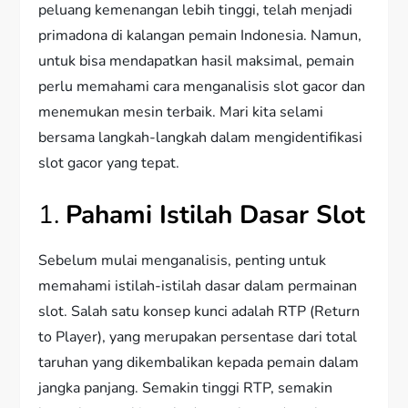
peluang kemenangan lebih tinggi, telah menjadi
primadona di kalangan pemain Indonesia. Namun,
untuk bisa mendapatkan hasil maksimal, pemain
perlu memahami cara menganalisis slot gacor dan
menemukan mesin terbaik. Mari kita selami
bersama langkah-langkah dalam mengidentifikasi
slot gacor yang tepat.
1.
Pahami Istilah Dasar Slot
Sebelum mulai menganalisis, penting untuk
memahami istilah-istilah dasar dalam permainan
slot. Salah satu konsep kunci adalah RTP (Return
to Player), yang merupakan persentase dari total
taruhan yang dikembalikan kepada pemain dalam
jangka panjang. Semakin tinggi RTP, semakin