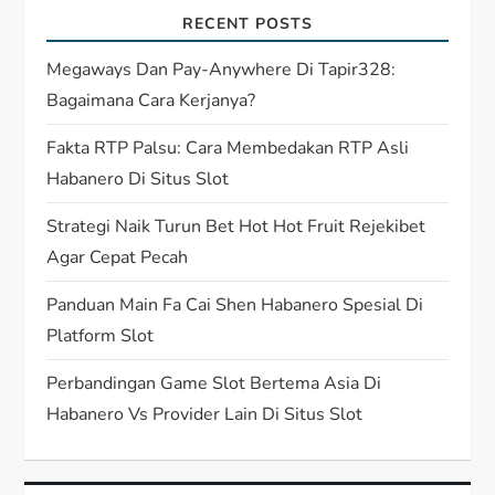
g
RECENT POSTS
a
Megaways Dan Pay-Anywhere Di Tapir328:
t
Bagaimana Cara Kerjanya?
Fakta RTP Palsu: Cara Membedakan RTP Asli
i
Habanero Di Situs Slot
o
Strategi Naik Turun Bet Hot Hot Fruit Rejekibet
n
Agar Cepat Pecah
Panduan Main Fa Cai Shen Habanero Spesial Di
Platform Slot
Perbandingan Game Slot Bertema Asia Di
Habanero Vs Provider Lain Di Situs Slot