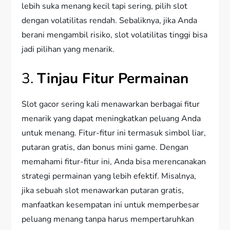
lebih suka menang kecil tapi sering, pilih slot
dengan volatilitas rendah. Sebaliknya, jika Anda
berani mengambil risiko, slot volatilitas tinggi bisa
jadi pilihan yang menarik.
3.
Tinjau Fitur Permainan
Slot gacor sering kali menawarkan berbagai fitur
menarik yang dapat meningkatkan peluang Anda
untuk menang. Fitur-fitur ini termasuk simbol liar,
putaran gratis, dan bonus mini game. Dengan
memahami fitur-fitur ini, Anda bisa merencanakan
strategi permainan yang lebih efektif. Misalnya,
jika sebuah slot menawarkan putaran gratis,
manfaatkan kesempatan ini untuk memperbesar
peluang menang tanpa harus mempertaruhkan