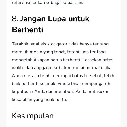
referensi, bukan sebagai kepastian.
8.
Jangan Lupa untuk
Berhenti
Terakhir, analisis slot gacor tidak hanya tentang
memilih mesin yang tepat, tetapi juga tentang
mengetahui kapan harus berhenti. Tetapkan batas
waktu dan anggaran sebelum mulai bermain. Jika
Anda merasa telah mencapai batas tersebut, lebih
baik berhenti sejenak. Emosi bisa mempengaruhi
keputusan Anda dan membuat Anda melakukan
kesalahan yang tidak perlu.
Kesimpulan