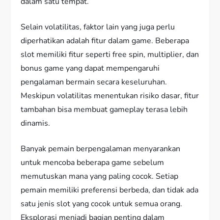
dalam satu tempat.
Selain volatilitas, faktor lain yang juga perlu
diperhatikan adalah fitur dalam game. Beberapa
slot memiliki fitur seperti free spin, multiplier, dan
bonus game yang dapat mempengaruhi
pengalaman bermain secara keseluruhan.
Meskipun volatilitas menentukan risiko dasar, fitur
tambahan bisa membuat gameplay terasa lebih
dinamis.
Banyak pemain berpengalaman menyarankan
untuk mencoba beberapa game sebelum
memutuskan mana yang paling cocok. Setiap
pemain memiliki preferensi berbeda, dan tidak ada
satu jenis slot yang cocok untuk semua orang.
Eksplorasi menjadi bagian penting dalam