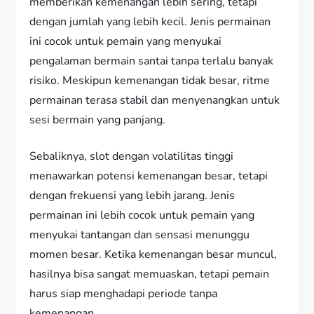
memberikan kemenangan lebih sering, tetapi
dengan jumlah yang lebih kecil. Jenis permainan
ini cocok untuk pemain yang menyukai
pengalaman bermain santai tanpa terlalu banyak
risiko. Meskipun kemenangan tidak besar, ritme
permainan terasa stabil dan menyenangkan untuk
sesi bermain yang panjang.
Sebaliknya, slot dengan volatilitas tinggi
menawarkan potensi kemenangan besar, tetapi
dengan frekuensi yang lebih jarang. Jenis
permainan ini lebih cocok untuk pemain yang
menyukai tantangan dan sensasi menunggu
momen besar. Ketika kemenangan besar muncul,
hasilnya bisa sangat memuaskan, tetapi pemain
harus siap menghadapi periode tanpa
kemenangan.