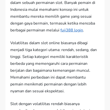
dalam sebuah permainan slot. Banyak pemain di
Indonesia mulai memahami konsep ini untuk
membantu mereka memilih game yang sesuai
dengan gaya bermain, termasuk ketika mencoba
berbagai permainan melalui
fuji388 login
.
Volatilitas dalam slot online biasanya dibagi
menjadi tiga kategori utama: rendah, sedang, dan
tinggi. Setiap kategori memiliki karakteristik
berbeda yang memengaruhi cara permainan
berjalan dan bagaimana kemenangan muncul.
Memahami perbedaan ini dapat membantu
pemain menikmati permainan dengan lebih
nyaman dan sesuai ekspektasi.
Slot dengan volatilitas rendah biasanya