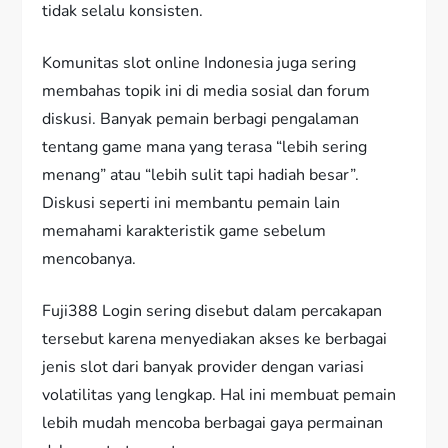
tidak selalu konsisten.
Komunitas slot online Indonesia juga sering
membahas topik ini di media sosial dan forum
diskusi. Banyak pemain berbagi pengalaman
tentang game mana yang terasa “lebih sering
menang” atau “lebih sulit tapi hadiah besar”.
Diskusi seperti ini membantu pemain lain
memahami karakteristik game sebelum
mencobanya.
Fuji388 Login sering disebut dalam percakapan
tersebut karena menyediakan akses ke berbagai
jenis slot dari banyak provider dengan variasi
volatilitas yang lengkap. Hal ini membuat pemain
lebih mudah mencoba berbagai gaya permainan