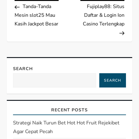
Post
Post
Tanda-Tanda
Fujiplay88: Situs
o
Mesin slot25 Mau
Daftar & Login Ion
s
Kasih Jackpot Besar
Casino Terlengkap
t
n
a
SEARCH
SEARCH
v
i
RECENT POSTS
g
Strategi Naik Turun Bet Hot Hot Fruit Rejekibet
a
Agar Cepat Pecah