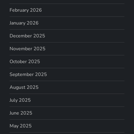
February 2026
January 2026
December 2025
November 2025
October 2025
September 2025
August 2025
July 2025
June 2025
May 2025