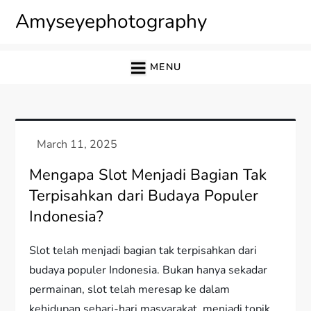
Skip
Amyseyephotography
to
content
MENU
Mengapa Slot Menjadi Bagian Tak
Terpisahkan dari Budaya Populer
Indonesia?
Slot telah menjadi bagian tak terpisahkan dari
budaya populer Indonesia. Bukan hanya sekadar
permainan, slot telah meresap ke dalam
kehidupan sehari-hari masyarakat, menjadi topik