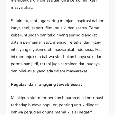
mempengaruhi bahasa dan cara berkomunikasi
masyarakat.
Selain itu, slot juga sering menjadi inspirasi dalam
karya seni, seperti film, musik, dan sastra. Tema
keberuntungan dan takdir yang sering diangkat
dalam permainan slot, menjadi refleksi dari nilai-
nilai yang diyakini oleh masyarakat Indonesia. Hal
ini menunjukkan bahwa slot bukan hanya sekadar
permainan judi, tetapi juga cerminan dari budaya
dan nilai-nilai yang ada dalam masyarakat.
Regulasi dan Tanggung Jawab Sosial
Meskipun slot memberikan hiburan dan kontribusi
terhadap budaya populer, penting untuk diingat
bahwa perjudian online memiliki sisi negatif,