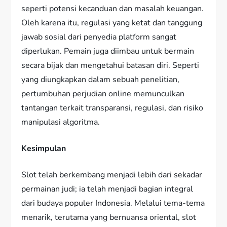
seperti potensi kecanduan dan masalah keuangan.
Oleh karena itu, regulasi yang ketat dan tanggung
jawab sosial dari penyedia platform sangat
diperlukan. Pemain juga diimbau untuk bermain
secara bijak dan mengetahui batasan diri. Seperti
yang diungkapkan dalam sebuah penelitian,
pertumbuhan perjudian online memunculkan
tantangan terkait transparansi, regulasi, dan risiko
manipulasi algoritma.
Kesimpulan
Slot telah berkembang menjadi lebih dari sekadar
permainan judi; ia telah menjadi bagian integral
dari budaya populer Indonesia. Melalui tema-tema
menarik, terutama yang bernuansa oriental, slot