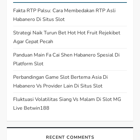
a
Fakta RTP Palsu: Cara Membedakan RTP Asli
t
Habanero Di Situs Slot
Strategi Naik Turun Bet Hot Hot Fruit Rejekibet
i
Agar Cepat Pecah
o
Panduan Main Fa Cai Shen Habanero Spesial Di
n
Platform Slot
Perbandingan Game Slot Bertema Asia Di
Habanero Vs Provider Lain Di Situs Slot
Fluktuasi Volatilitas Siang Vs Malam Di Slot MG
Live Betwin188
RECENT COMMENTS