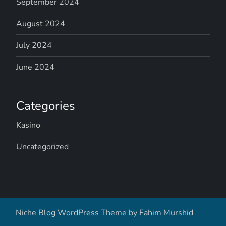
September 2024
August 2024
July 2024
June 2024
Categories
Kasino
Uncategorized
Niche Blog WordPress Theme by
Fahim Murshid