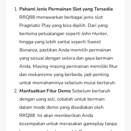
Pahami Jenis Permainan Slot yang Tersedia
RRQ88 menawarkan berbagai jenis slot
Pragmatic Play yang bisa dipilih. Dari yang
bertema petualangan seperti
John Hunter
,
hingga yang lebih santai seperti
Sweet
Bonanza
, pastikan Anda memilih permainan
yang sesuai dengan selera dan gaya bermain
Anda. Masing-masing permainan memiliki fitur
dan mekanisme yang berbeda, jadi penting
untuk memahaminya sebelum mulai bertaruh.
Manfaatkan Fitur Demo
Sebelum bertaruh
dengan uang asli, cobalah untuk bermain
dalam mode demo yang disediakan oleh
RRQ88. Ini akan memberikan Anda
kesempatan untuk merasakan gameplay tanpa