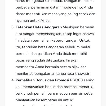
harus mengeluarkan modal. Dengan mencoba
berbagai permainan dalam mode demo, Anda
dapat menentukan mana yang paling cocok dan
nyaman untuk Anda.
Tetapkan Batas Anggaran
Meskipun bermain
slot sangat menyenangkan, tetap ingat bahwa
ini adalah permainan keberuntungan. Untuk
itu, tentukan batas anggaran sebelum mulai
bermain dan pastikan Anda tidak melebihi
batas yang sudah ditetapkan. Ini akan
membantu Anda bermain secara bijak dan
menikmati pengalaman tanpa rasa khawatir.
Perhatikan Bonus dan Promosi
RRQ88 sering
kali menawarkan bonus dan promosi menarik,
baik untuk pemain baru maupun pemain setia.
Manfaatkan kesempatan ini untuk