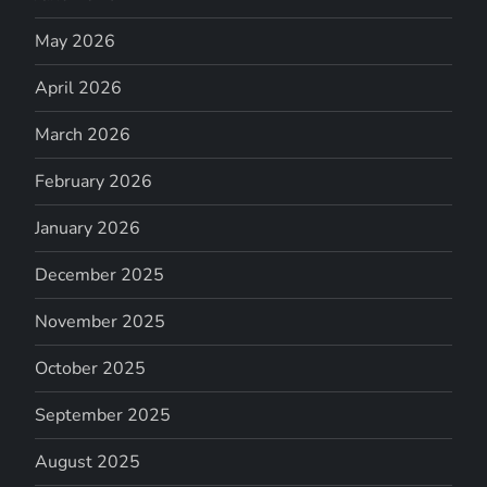
May 2026
April 2026
March 2026
February 2026
January 2026
December 2025
November 2025
October 2025
September 2025
August 2025