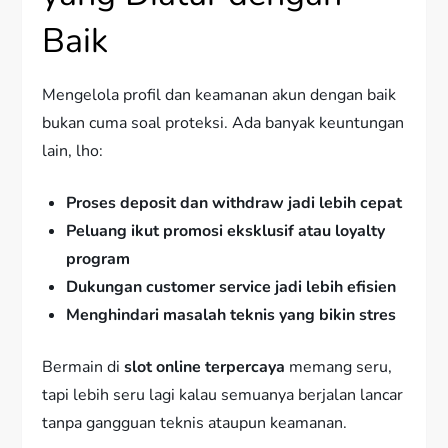
Baik
Mengelola profil dan keamanan akun dengan baik
bukan cuma soal proteksi. Ada banyak keuntungan
lain, lho:
Proses deposit dan withdraw jadi lebih cepat
Peluang ikut promosi eksklusif atau loyalty
program
Dukungan customer service jadi lebih efisien
Menghindari masalah teknis yang bikin stres
Bermain di
slot online terpercaya
memang seru,
tapi lebih seru lagi kalau semuanya berjalan lancar
tanpa gangguan teknis ataupun keamanan.