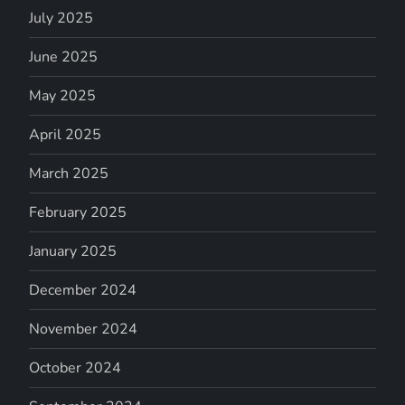
July 2025
June 2025
May 2025
April 2025
March 2025
February 2025
January 2025
December 2024
November 2024
October 2024