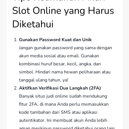
Slot Online yang Harus
Diketahui
Gunakan Password Kuat dan Unik
Jangan gunakan password yang sama dengan
akun media sosial atau email. Gunakan
kombinasi huruf besar, kecil, angka, dan
simbol. Hindari nama hewan peliharaan atau
tanggal ulang tahun, ya!
Aktifkan Verifikasi Dua Langkah (2FA)
Banyak situs judi online sudah mendukung
fitur 2FA, di mana Anda perlu memasukkan
kode tambahan dari SMS atau aplikasi
autentikator. Ini membuat akun Anda lebih
aman meskipun password diketahui orang lain.