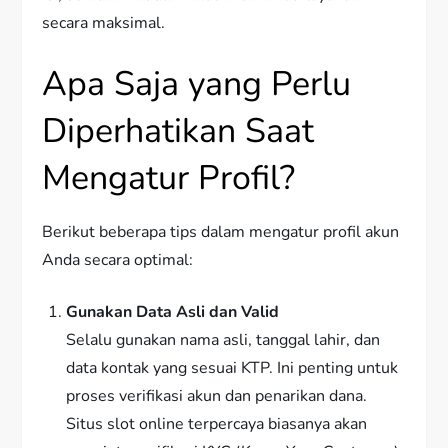
secara maksimal.
Apa Saja yang Perlu
Diperhatikan Saat
Mengatur Profil?
Berikut beberapa tips dalam mengatur profil akun
Anda secara optimal:
Gunakan Data Asli dan Valid
Selalu gunakan nama asli, tanggal lahir, dan
data kontak yang sesuai KTP. Ini penting untuk
proses verifikasi akun dan penarikan dana.
Situs slot online terpercaya biasanya akan