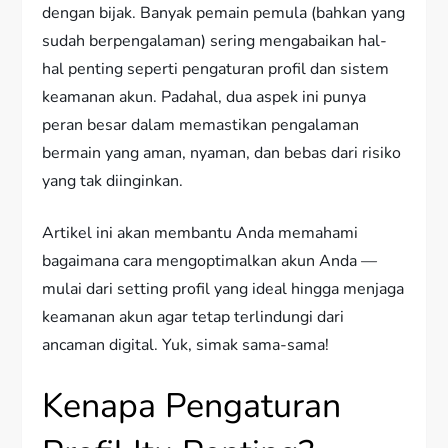
dengan bijak. Banyak pemain pemula (bahkan yang
sudah berpengalaman) sering mengabaikan hal-
hal penting seperti pengaturan profil dan sistem
keamanan akun. Padahal, dua aspek ini punya
peran besar dalam memastikan pengalaman
bermain yang aman, nyaman, dan bebas dari risiko
yang tak diinginkan.
Artikel ini akan membantu Anda memahami
bagaimana cara mengoptimalkan akun Anda —
mulai dari setting profil yang ideal hingga menjaga
keamanan akun agar tetap terlindungi dari
ancaman digital. Yuk, simak sama-sama!
Kenapa Pengaturan