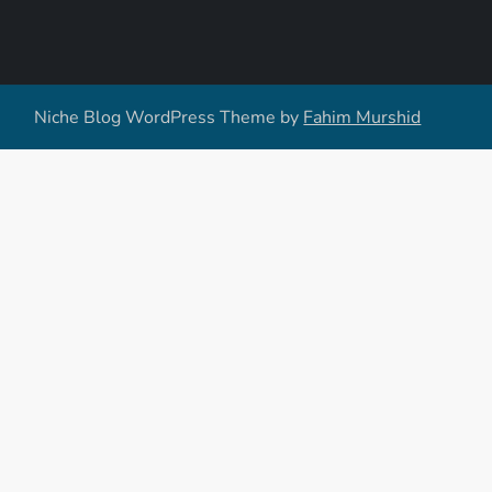
Niche Blog WordPress Theme by
Fahim Murshid