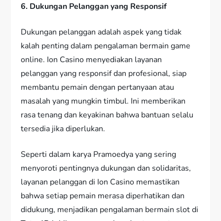
6. Dukungan Pelanggan yang Responsif
Dukungan pelanggan adalah aspek yang tidak
kalah penting dalam pengalaman bermain game
online. Ion Casino menyediakan layanan
pelanggan yang responsif dan profesional, siap
membantu pemain dengan pertanyaan atau
masalah yang mungkin timbul. Ini memberikan
rasa tenang dan keyakinan bahwa bantuan selalu
tersedia jika diperlukan.
Seperti dalam karya Pramoedya yang sering
menyoroti pentingnya dukungan dan solidaritas,
layanan pelanggan di Ion Casino memastikan
bahwa setiap pemain merasa diperhatikan dan
didukung, menjadikan pengalaman bermain slot di