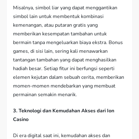
Misalnya, simbol liar yang dapat menggantikan
simbol lain untuk membentuk kombinasi
kemenangan, atau putaran gratis yang
memberikan kesempatan tambahan untuk
bermain tanpa mengeluarkan biaya ekstra. Bonus
games, di sisi lain, sering kali menawarkan
tantangan tambahan yang dapat menghasilkan
hadiah besar. Setiap fitur ini berfungsi seperti
elemen kejutan dalam sebuah cerita, memberikan
momen-momen mendebarkan yang membuat
permainan semakin menarik.
3. Teknologi dan Kemudahan Akses dari Ion
Casino
Di era digital saat ini, kemudahan akses dan