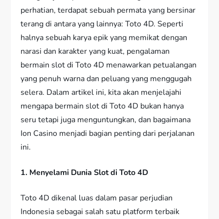
perhatian, terdapat sebuah permata yang bersinar
terang di antara yang lainnya: Toto 4D. Seperti
halnya sebuah karya epik yang memikat dengan
narasi dan karakter yang kuat, pengalaman
bermain slot di Toto 4D menawarkan petualangan
yang penuh warna dan peluang yang menggugah
selera. Dalam artikel ini, kita akan menjelajahi
mengapa bermain slot di Toto 4D bukan hanya
seru tetapi juga menguntungkan, dan bagaimana
Ion Casino menjadi bagian penting dari perjalanan
ini.
1. Menyelami Dunia Slot di Toto 4D
Toto 4D dikenal luas dalam pasar perjudian
Indonesia sebagai salah satu platform terbaik