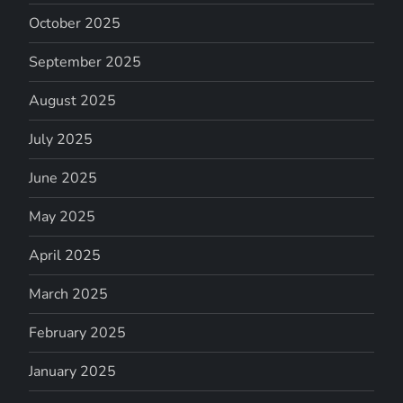
October 2025
September 2025
August 2025
July 2025
June 2025
May 2025
April 2025
March 2025
February 2025
January 2025