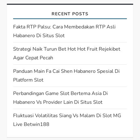
g
RECENT POSTS
a
Fakta RTP Palsu: Cara Membedakan RTP Asli
t
Habanero Di Situs Slot
Strategi Naik Turun Bet Hot Hot Fruit Rejekibet
i
Agar Cepat Pecah
o
Panduan Main Fa Cai Shen Habanero Spesial Di
n
Platform Slot
Perbandingan Game Slot Bertema Asia Di
Habanero Vs Provider Lain Di Situs Slot
Fluktuasi Volatilitas Siang Vs Malam Di Slot MG
Live Betwin188