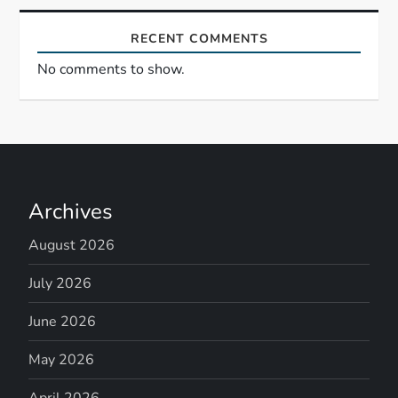
RECENT COMMENTS
No comments to show.
Archives
August 2026
July 2026
June 2026
May 2026