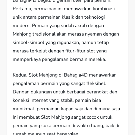
Bahagia4D begitu digemari oleh para pemain.
Pertama, permainan ini menawarkan kombinasi
unik antara permainan klasik dan teknologi
modern. Pemain yang sudah akrab dengan
Mahjong tradisional akan merasa nyaman dengan
simbol-simbol yang digunakan, namun tetap
merasa terkejut dengan fitur-fitur slot yang
memperkaya pengalaman bermain mereka.
Kedua, Slot Mahjong di Bahagia4D menawarkan
pengalaman bermain yang sangat fleksibel.
Dengan dukungan untuk berbagai perangkat dan
koneksi internet yang stabil, pemain bisa
menikmati permainan kapan saja dan di mana saja.
Ini membuat Slot Mahjong sangat cocok untuk
pemain yang suka bermain di waktu luang, baik di
rumah maupun saat bepergian.