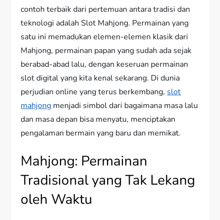
contoh terbaik dari pertemuan antara tradisi dan
teknologi adalah Slot Mahjong. Permainan yang
satu ini memadukan elemen-elemen klasik dari
Mahjong, permainan papan yang sudah ada sejak
berabad-abad lalu, dengan keseruan permainan
slot digital yang kita kenal sekarang. Di dunia
perjudian online yang terus berkembang,
slot
mahjong
menjadi simbol dari bagaimana masa lalu
dan masa depan bisa menyatu, menciptakan
pengalaman bermain yang baru dan memikat.
Mahjong: Permainan
Tradisional yang Tak Lekang
oleh Waktu