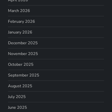
April 2026
March 2026
February 2026
January 2026
December 2025
November 2025
October 2025
September 2025
August 2025
July 2025
June 2025