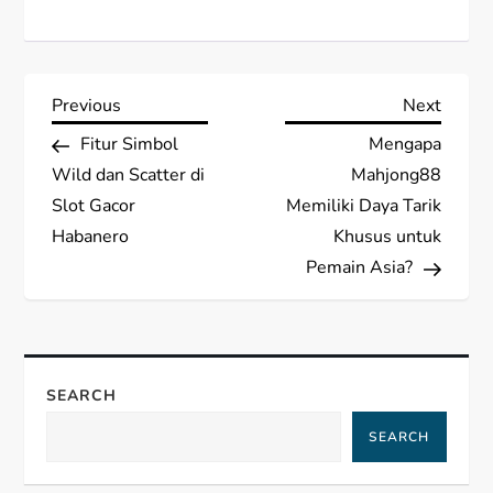
P
Previous
Next
Previous
Next
Post
Post
Fitur Simbol
Mengapa
o
Wild dan Scatter di
Mahjong88
s
Slot Gacor
Memiliki Daya Tarik
Habanero
Khusus untuk
t
Pemain Asia?
n
a
SEARCH
v
SEARCH
i