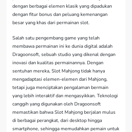
dengan berbagai elemen klasik yang dipadukan
dengan fitur bonus dan peluang kemenangan
besar yang khas dari permainan slot.
Salah satu pengembang game yang telah
membawa permainan ini ke dunia digital adalah
Dragoonsoft, sebuah studio yang dikenal dengan
inovasi dan kualitas permainannya. Dengan
sentuhan mereka, Slot Mahjong tidak hanya
mengadaptasi elemen-elemen dari Mahjong,
tetapi juga menciptakan pengalaman bermain
yang lebih interaktif dan mengasyikkan. Teknologi
canggih yang digunakan oleh Dragoonsoft
memastikan bahwa Slot Mahjong berjalan mulus
di berbagai perangkat, dari desktop hingga
smartphone, sehingga memudahkan pemain untuk