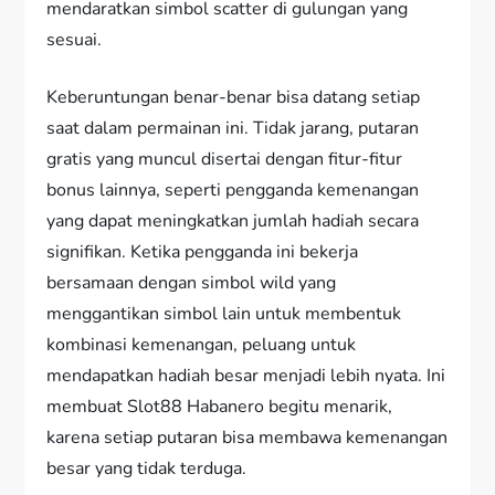
mendaratkan simbol scatter di gulungan yang
sesuai.
Keberuntungan benar-benar bisa datang setiap
saat dalam permainan ini. Tidak jarang, putaran
gratis yang muncul disertai dengan fitur-fitur
bonus lainnya, seperti pengganda kemenangan
yang dapat meningkatkan jumlah hadiah secara
signifikan. Ketika pengganda ini bekerja
bersamaan dengan simbol wild yang
menggantikan simbol lain untuk membentuk
kombinasi kemenangan, peluang untuk
mendapatkan hadiah besar menjadi lebih nyata. Ini
membuat Slot88 Habanero begitu menarik,
karena setiap putaran bisa membawa kemenangan
besar yang tidak terduga.