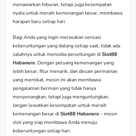
menawarkan hiburan, tetapi juga kesempatan
nyata untuk meraih kemenangan besar, membawa
harapan baru setiap hari.
Bagi Anda yang ingin merasakan sensasi
keberuntungan yang datang setiap saat, tidak ada
salahnya untuk mencoba peruntungan di
Slot88
Habanero
. Dengan peluang kemenangan yang
lebih besar, fitur menarik, dan desain permainan
yang memikat, mesin ini akan membawa
pengalaman bermain yang tidak hanya
menyenangkan, tetapi juga menguntungkan.
Jangan lewatkan kesempatan untuk meraih
kemenangan besar di
Slot88 Habanero
– mesin
slot yang siap membawa Anda menuju
keberuntungan setiap hari.