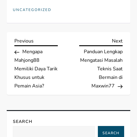
UNCATEGORIZED
P
Previous
Next
Previous
Next
Post
Post
Mengapa
Panduan Lengkap
o
Mahjong88
Mengatasi Masalah
s
Memiliki Daya Tarik
Teknis Saat
Khusus untuk
Bermain di
t
Pemain Asia?
Maxwin77
n
a
SEARCH
v
SEARCH