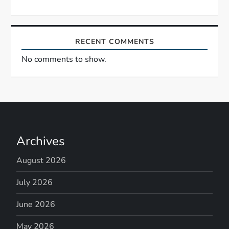
RECENT COMMENTS
No comments to show.
Archives
August 2026
July 2026
June 2026
May 2026