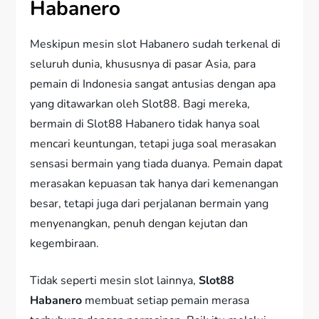
Habanero
Meskipun mesin slot Habanero sudah terkenal di
seluruh dunia, khususnya di pasar Asia, para
pemain di Indonesia sangat antusias dengan apa
yang ditawarkan oleh Slot88. Bagi mereka,
bermain di Slot88 Habanero tidak hanya soal
mencari keuntungan, tetapi juga soal merasakan
sensasi bermain yang tiada duanya. Pemain dapat
merasakan kepuasan tak hanya dari kemenangan
besar, tetapi juga dari perjalanan bermain yang
menyenangkan, penuh dengan kejutan dan
kegembiraan.
Tidak seperti mesin slot lainnya,
Slot88
Habanero
membuat setiap pemain merasa