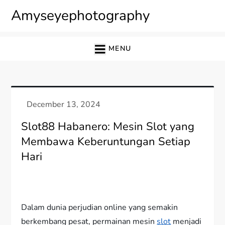
Skip
Amyseyephotography
to
content
MENU
Slot88 Habanero: Mesin Slot yang
Membawa Keberuntungan Setiap
Hari
Dalam dunia perjudian online yang semakin
berkembang pesat, permainan mesin
slot
menjadi