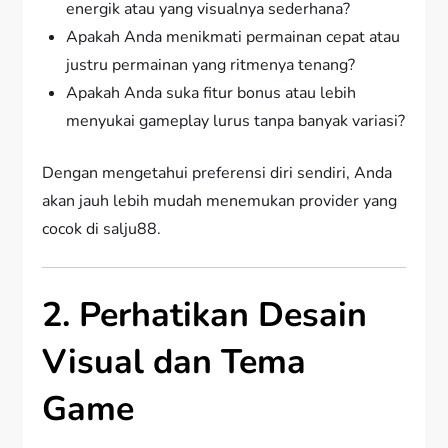
energik atau yang visualnya sederhana?
Apakah Anda menikmati permainan cepat atau
justru permainan yang ritmenya tenang?
Apakah Anda suka fitur bonus atau lebih
menyukai gameplay lurus tanpa banyak variasi?
Dengan mengetahui preferensi diri sendiri, Anda
akan jauh lebih mudah menemukan provider yang
cocok di salju88.
2. Perhatikan Desain
Visual dan Tema
Game