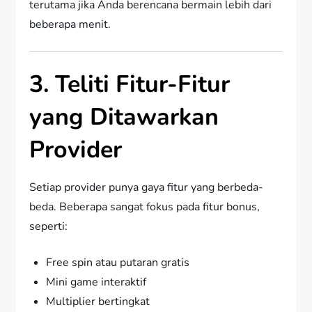
terutama jika Anda berencana bermain lebih dari
beberapa menit.
3. Teliti Fitur-Fitur
yang Ditawarkan
Provider
Setiap provider punya gaya fitur yang berbeda-
beda. Beberapa sangat fokus pada fitur bonus,
seperti:
Free spin atau putaran gratis
Mini game interaktif
Multiplier bertingkat