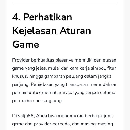
4. Perhatikan
Kejelasan Aturan
Game
Provider berkualitas biasanya memiliki penjelasan
game yang jelas, mulai dari cara kerja simbol, fitur
khusus, hingga gambaran peluang dalam jangka
panjang. Penjelasan yang transparan memudahkan
pemain untuk memahami apa yang terjadi selama
permainan berlangsung.
Di salju88, Anda bisa menemukan berbagai jenis
game dari provider berbeda, dan masing-masing