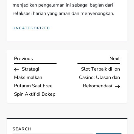
menjadikan pengalaman ini sebagai bagian dari
relaksasi harian yang aman dan menyenangkan.
UNCATEGORIZED
P
Previous
Next
Previous
Next
Post
Post
Strategi
Slot Terbaik di Ion
o
Maksimalkan
Casino: Ulasan dan
s
Putaran Saat Free
Rekomendasi
Spin Aktif di Bokep
t
n
a
SEARCH