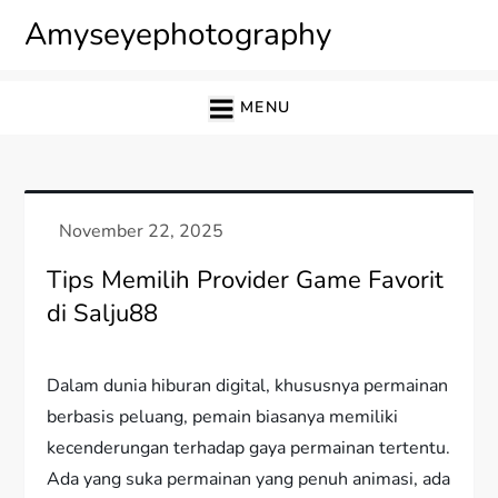
Skip
Amyseyephotography
to
content
MENU
Tips Memilih Provider Game Favorit
di Salju88
Dalam dunia hiburan digital, khususnya permainan
berbasis peluang, pemain biasanya memiliki
kecenderungan terhadap gaya permainan tertentu.
Ada yang suka permainan yang penuh animasi, ada