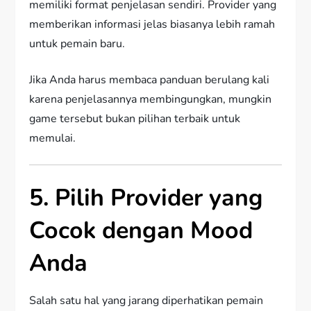
memiliki format penjelasan sendiri. Provider yang
memberikan informasi jelas biasanya lebih ramah
untuk pemain baru.
Jika Anda harus membaca panduan berulang kali
karena penjelasannya membingungkan, mungkin
game tersebut bukan pilihan terbaik untuk
memulai.
5. Pilih Provider yang
Cocok dengan Mood
Anda
Salah satu hal yang jarang diperhatikan pemain