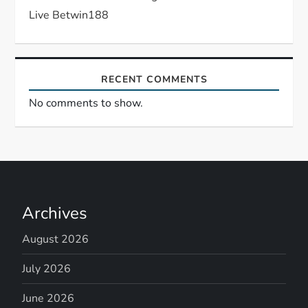
Live Betwin188
RECENT COMMENTS
No comments to show.
Archives
August 2026
July 2026
June 2026