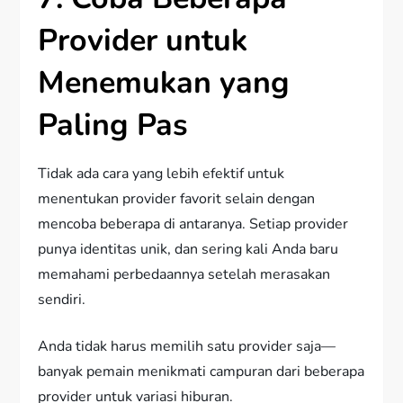
Provider untuk
Menemukan yang
Paling Pas
Tidak ada cara yang lebih efektif untuk
menentukan provider favorit selain dengan
mencoba beberapa di antaranya. Setiap provider
punya identitas unik, dan sering kali Anda baru
memahami perbedaannya setelah merasakan
sendiri.
Anda tidak harus memilih satu provider saja—
banyak pemain menikmati campuran dari beberapa
provider untuk variasi hiburan.